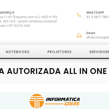
NDEREÇO:
WHATSAPP
ua C-137 (Esquina com a C-143) nº 1112
62 9 9677 788
d. 302 Lt.12- Jardim América, Goiânia/
oiás CEP 74275-060
Email
atntecnologia
NOTEBOOKS
PROJETORES
SERVIDOR
A AUTORIZADA ALL IN ONE