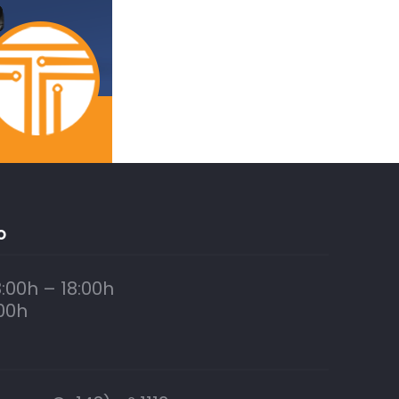
O
:00h – 18:00h
00h