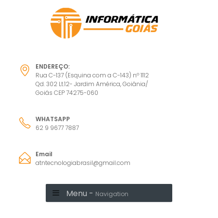
ENDEREÇO:
Rua C-137 (Esquina com a C-143) nº 1112
Qd. 302 Lt.12- Jardim América, Goiânia/
Goiás CEP 74275-060
WHATSAPP
62 9 9677 7887
Email
atntecnologiabrasil@gmail.com
Menu -
Navigation