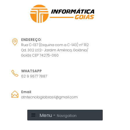
ENDEREÇO:
Rua C-137 (Esquina com a C-143) nº 1112
Qd. 302 Lt.12- Jardim América, Goiânia/
Goiás CEP 74275-060
WHATSAPP
62 9 9677 7887
Email
atntecnologiabrasil@gmail.com
Menu -
Navigation