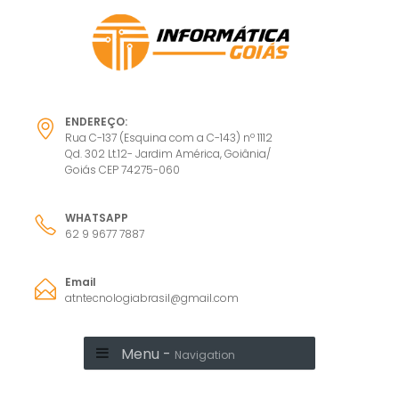
ENDEREÇO:
Rua C-137 (Esquina com a C-143) nº 1112
Qd. 302 Lt.12- Jardim América, Goiânia/
Goiás CEP 74275-060
WHATSAPP
62 9 9677 7887
Email
atntecnologiabrasil@gmail.com
Menu -
Navigation