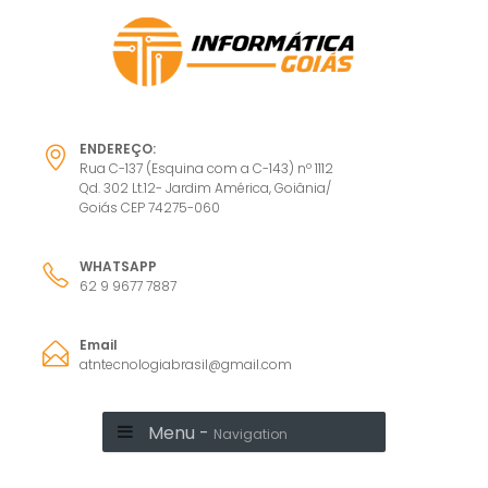
ENDEREÇO:
Rua C-137 (Esquina com a C-143) nº 1112
Qd. 302 Lt.12- Jardim América, Goiânia/
Goiás CEP 74275-060
WHATSAPP
62 9 9677 7887
Email
atntecnologiabrasil@gmail.com
Menu -
Navigation