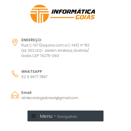
ENDEREÇO:
Rua C-137 (Esquina com a C-143) nº 1112
Qd. 302 Lt.12- Jardim América, Goiânia/
Goiás CEP 74275-060
WHATSAPP
62 9 9677 7887
Email
atntecnologiabrasil@gmail.com
Menu -
Navigation