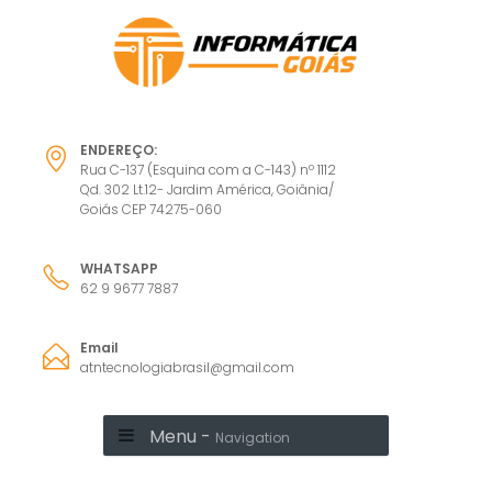
ENDEREÇO:
Rua C-137 (Esquina com a C-143) nº 1112
Qd. 302 Lt.12- Jardim América, Goiânia/
Goiás CEP 74275-060
WHATSAPP
62 9 9677 7887
Email
atntecnologiabrasil@gmail.com
Menu -
Navigation