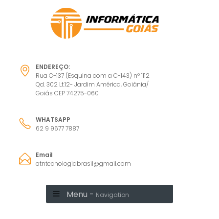
ENDEREÇO:
Rua C-137 (Esquina com a C-143) nº 1112
Qd. 302 Lt.12- Jardim América, Goiânia/
Goiás CEP 74275-060
WHATSAPP
62 9 9677 7887
Email
atntecnologiabrasil@gmail.com
Menu -
Navigation