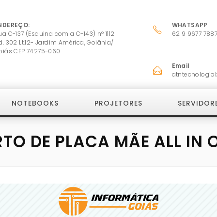
NDEREÇO:
WHATSAPP
ua C-137 (Esquina com a C-143) nº 1112
62 9 9677 788
d. 302 Lt.12- Jardim América, Goiânia/
oiás CEP 74275-060
Email
atntecnologia
NOTEBOOKS
PROJETORES
SERVIDOR
TO DE PLACA MÃE ALL IN O