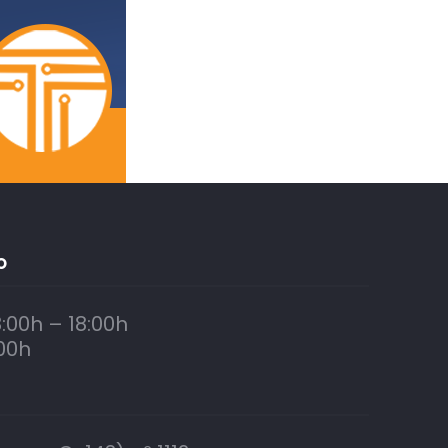
O
:00h – 18:00h
00h