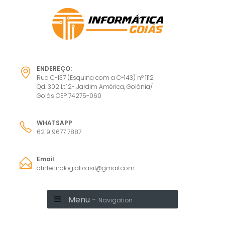
ENDEREÇO:
Rua C-137 (Esquina com a C-143) nº 1112
Qd. 302 Lt.12- Jardim América, Goiânia/
Goiás CEP 74275-060
WHATSAPP
62 9 9677 7887
Email
atntecnologiabrasil@gmail.com
Menu -
Navigation