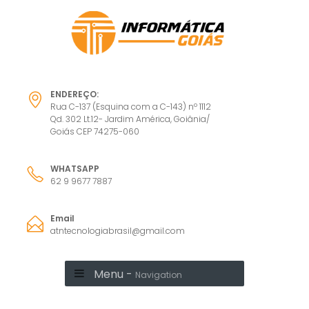
ENDEREÇO:
Rua C-137 (Esquina com a C-143) nº 1112
Qd. 302 Lt.12- Jardim América, Goiânia/
Goiás CEP 74275-060
WHATSAPP
62 9 9677 7887
Email
atntecnologiabrasil@gmail.com
Menu -
Navigation