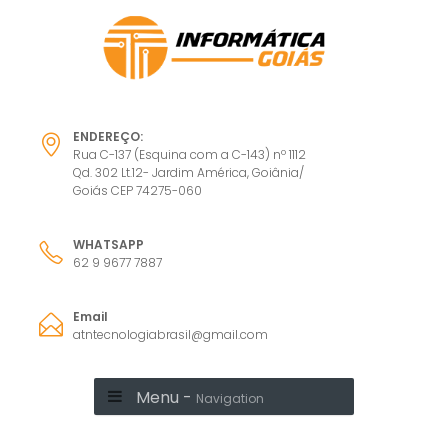
ENDEREÇO:
Rua C-137 (Esquina com a C-143) nº 1112
Qd. 302 Lt.12- Jardim América, Goiânia/
Goiás CEP 74275-060
WHATSAPP
62 9 9677 7887
Email
atntecnologiabrasil@gmail.com
Menu -
Navigation