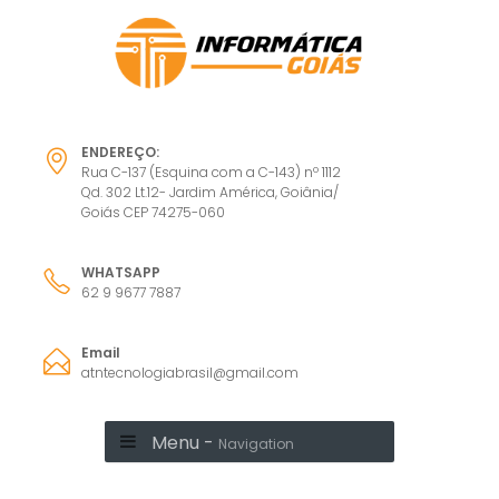
ENDEREÇO:
Rua C-137 (Esquina com a C-143) nº 1112
Qd. 302 Lt.12- Jardim América, Goiânia/
Goiás CEP 74275-060
WHATSAPP
62 9 9677 7887
Email
atntecnologiabrasil@gmail.com
Menu -
Navigation