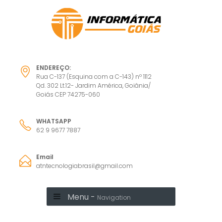
ENDEREÇO:
Rua C-137 (Esquina com a C-143) nº 1112
Qd. 302 Lt.12- Jardim América, Goiânia/
Goiás CEP 74275-060
WHATSAPP
62 9 9677 7887
Email
atntecnologiabrasil@gmail.com
Menu -
Navigation