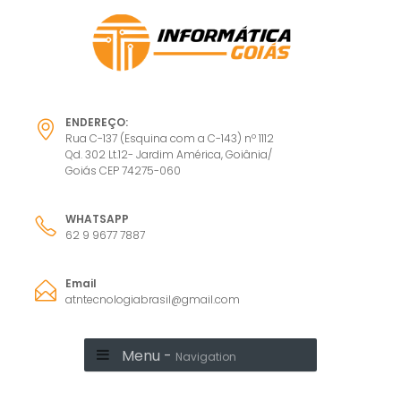
ENDEREÇO:
Rua C-137 (Esquina com a C-143) nº 1112
Qd. 302 Lt.12- Jardim América, Goiânia/
Goiás CEP 74275-060
WHATSAPP
62 9 9677 7887
Email
atntecnologiabrasil@gmail.com
Menu -
Navigation