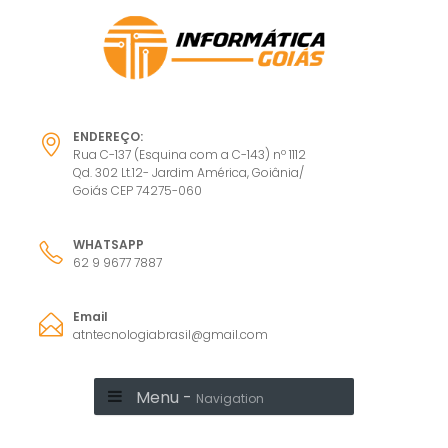
ENDEREÇO:
Rua C-137 (Esquina com a C-143) nº 1112
Qd. 302 Lt.12- Jardim América, Goiânia/
Goiás CEP 74275-060
WHATSAPP
62 9 9677 7887
Email
atntecnologiabrasil@gmail.com
Menu -
Navigation