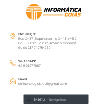
ENDEREÇO:
Rua C-137 (Esquina com a C-143) nº 1112
Qd. 302 Lt.12- Jardim América, Goiânia/
Goiás CEP 74275-060
WHATSAPP
62 9 9677 7887
Email
atntecnologiabrasil@gmail.com
Menu -
Navigation