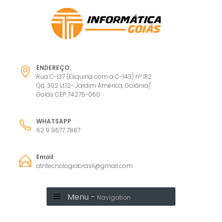
ENDEREÇO:
Rua C-137 (Esquina com a C-143) nº 1112
Qd. 302 Lt.12- Jardim América, Goiânia/
Goiás CEP 74275-060
WHATSAPP
62 9 9677 7887
Email
atntecnologiabrasil@gmail.com
Menu -
Navigation