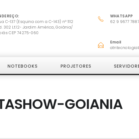
NDEREÇO:
WHATSAPP
ua C-137 (Esquina com a C-143) nº 1112
62 9 9677 788
d. 302 Lt.12- Jardim América, Goiânia/
oiás CEP 74275-060
Email
atntecnologia
NOTEBOOKS
PROJETORES
SERVIDOR
TASHOW-GOIANIA