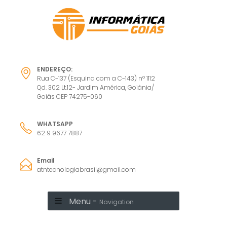
ENDEREÇO:
Rua C-137 (Esquina com a C-143) nº 1112
Qd. 302 Lt.12- Jardim América, Goiânia/
Goiás CEP 74275-060
WHATSAPP
62 9 9677 7887
Email
atntecnologiabrasil@gmail.com
Menu -
Navigation