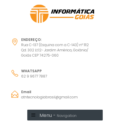
ENDEREÇO:
Rua C-137 (Esquina com a C-143) nº 1112
Qd. 302 Lt.12- Jardim América, Goiânia/
Goiás CEP 74275-060
WHATSAPP
62 9 9677 7887
Email
atntecnologiabrasil@gmail.com
Menu -
Navigation