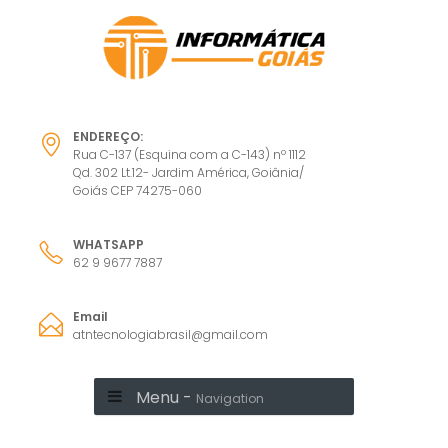
ENDEREÇO:
Rua C-137 (Esquina com a C-143) nº 1112
Qd. 302 Lt.12- Jardim América, Goiânia/
Goiás CEP 74275-060
WHATSAPP
62 9 9677 7887
Email
atntecnologiabrasil@gmail.com
Menu -
Navigation