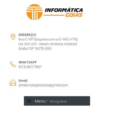
ENDEREÇO:
Rua C-137 (Esquina com a C-143) nº 1112
Qd. 302 Lt.12- Jardim América, Goiânia/
Goiás CEP 74275-060
WHATSAPP
62 9 9677 7887
Email
atntecnologiabrasil@gmail.com
Menu -
Navigation