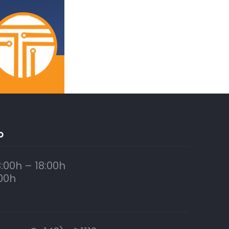
O
:00h – 18:00h
00h