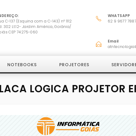
NDEREÇO:
WHATSAPP
ua C-137 (Esquina com a C-143) nº 1112
62 9 9677 788
d. 302 Lt.12- Jardim América, Goiânia/
oiás CEP 74275-060
Email
atntecnologia
NOTEBOOKS
PROJETORES
SERVIDOR
LACA LOGICA PROJETOR 