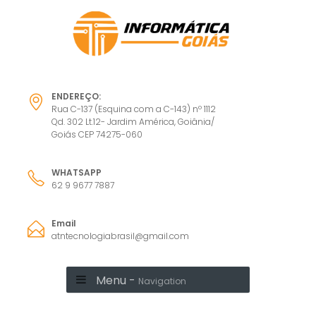
ENDEREÇO:
Rua C-137 (Esquina com a C-143) nº 1112
Qd. 302 Lt.12- Jardim América, Goiânia/
Goiás CEP 74275-060
WHATSAPP
62 9 9677 7887
Email
atntecnologiabrasil@gmail.com
Menu -
Navigation