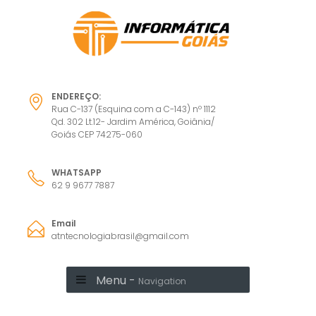
ENDEREÇO:
Rua C-137 (Esquina com a C-143) nº 1112
Qd. 302 Lt.12- Jardim América, Goiânia/
Goiás CEP 74275-060
WHATSAPP
62 9 9677 7887
Email
atntecnologiabrasil@gmail.com
Menu -
Navigation