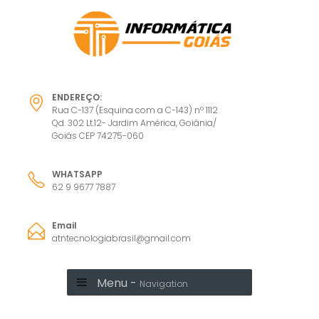
ENDEREÇO:
Rua C-137 (Esquina com a C-143) nº 1112
Qd. 302 Lt.12- Jardim América, Goiânia/
Goiás CEP 74275-060
WHATSAPP
62 9 9677 7887
Email
atntecnologiabrasil@gmail.com
Menu -
Navigation